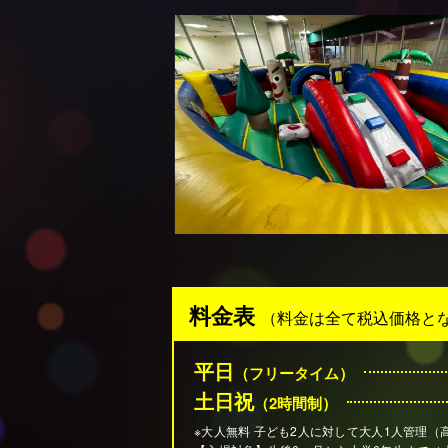
料金表
（料金は全て税込価格と
平日
（フリータイム）
土日祝
（2時間制）
※大人無料 子ども2人に対して大人1人管理
（