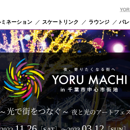
YOR
ルミネーション
スケートリンク
ラウンジ
パレ
～光で街をつなぐ～
夜と光のアートフェ
11.26
03.12
2022.
［SAT］〜2023.
［SUN］