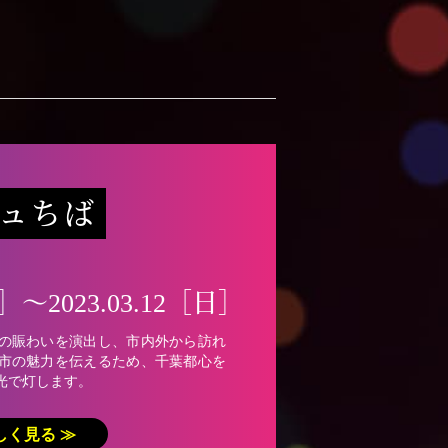
ュちば
土］〜2023.03.12［日］
の賑わいを演出し、市内外から訪れ
市の魅力を伝えるため、千葉都心を
光で灯します。
しく見る ≫