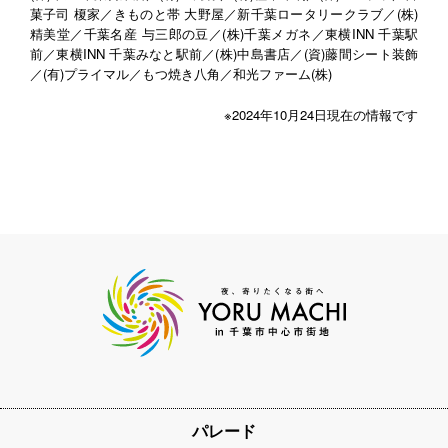
菓子司 榎家／きものと帯 大野屋／新千葉ロータリークラブ／(株)
精美堂／千葉名産 与三郎の豆／(株)千葉メガネ／東横INN 千葉駅
前／東横INN 千葉みなと駅前／(株)中島書店／(資)藤間シート装飾
／(有)プライマル／もつ焼き八角／和光ファーム(株)
※2024年10月24日現在の情報です
パレード