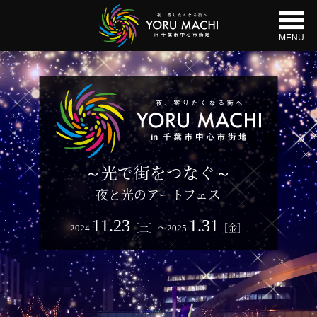
MENU
～光で街をつなぐ～
夜と光のアートフェス
11.23
1.31
2024.
［土］〜2025.
［金］