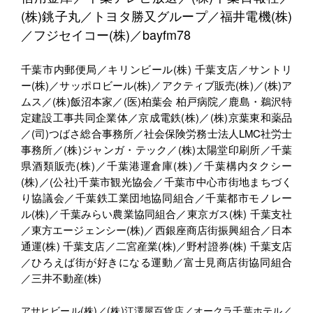
(株)銚子丸／トヨタ勝又グループ／福井電機(株)
／フジセイコー(株)／bayfm78
千葉市内郵便局／キリンビール(株) 千葉支店／サントリ
ー(株)／サッポロビール(株)／アクティブ販売(株)／(株)ア
ムス／(株)飯沼本家／(医)柏葉会 柏戸病院／鹿島・鵜沢特
定建設工事共同企業体／京成電鉄(株)／(株)京葉東和薬品
／(司)つばさ総合事務所／社会保険労務士法人LMC社労士
事務所／(株)ジャンガ・テック／(株)太陽堂印刷所／千葉
県酒類販売(株)／千葉港運倉庫(株)／千葉構内タクシー
(株)／(公社)千葉市観光協会／千葉市中心市街地まちづく
り協議会／千葉鉄工業団地協同組合／千葉都市モノレー
ル(株)／千葉みらい農業協同組合／東京ガス(株) 千葉支社
／東方エージェンシー(株)／西銀座商店街振興組合／日本
通運(株) 千葉支店／二宮産業(株)／野村證券(株) 千葉支店
／ひろえば街が好きになる運動／富士見商店街協同組合
／三井不動産(株)
アサヒビール(株)／(株)江澤屋百貨店／オークラ千葉ホテル／