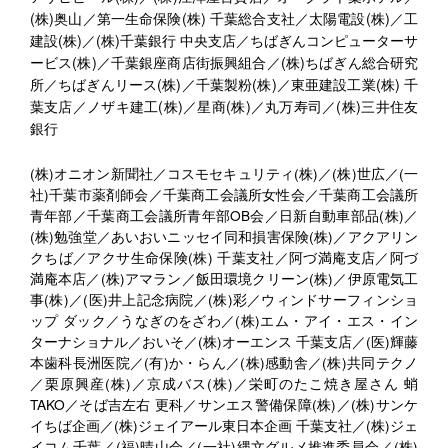
(株)奥山／第一生命保険(株) 千葉総合支社／太陽電設(株)／工
建設(株)／(株)千葉銀行 中央支店／ちばぎんコンピューターサ
ービス(株)／千葉銀座商店街振興組合／(株)ちばぎん総合研究
所／ちばぎんリース(株)／千葉製粉(株)／東亜建設工業(株) 千
葉支店／ノザキ建工(株)／星商(株)／丸万寿司／(株)三井住友
銀行
(株)オニオン新聞社／コスモセキュリティ(株)／(株)世広／(一
社)千葉市薬剤師会／千葉商工会議所女性会／千葉商工会議所
青年部／千葉商工会議所青年部OB会／日新自動車部品(株)／
(株)勉強堂／あいおいニッセイ同和損害保険(株)／アクアリン
クちば／アクサ生命保険(株) 千葉支社／阿づ満庵支店／阿づ
満庵本店／(株)アマラン／飯田環境クリーン(株)／伊原電気工
事(株)／(医)井上記念病院／(株)彩／ウィンドサーフィンショ
ップ ダック／うなぎのをざわ／(株)エム・アイ・エス・イン
ターナショナル／おいそ／(株)オーエンス 千葉支店／(医)輝藤
本歯科長洲医院／(有)か・らん／(株)感動舎／(株)共同テクノ
／栗原興産(株)／京成バス(株)／栄町のたこ焼き屋さん 蛸
TAKO／そば吉左右 更科／サンエス警備保障(株)／(株)サンケ
イちば企画／(株)ジェイアール東日本企画 千葉支社／(株)ジェ
イコム千葉／(福)晴山会／(一社)縄文グルメ推進委員会／(株)