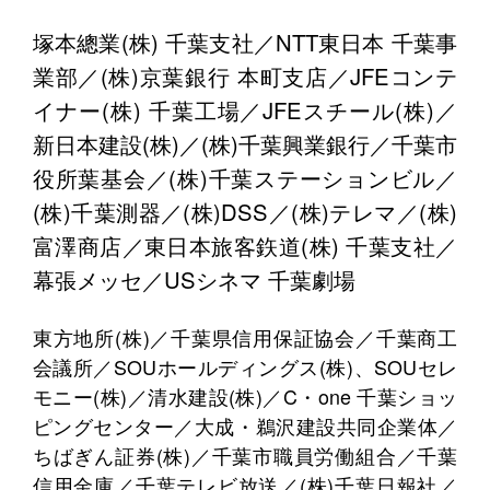
塚本總業(株) 千葉支社／NTT東日本 千葉事
業部／(株)京葉銀行 本町支店／JFEコンテ
イナー(株) 千葉工場／JFEスチール(株)／
新日本建設(株)／(株)千葉興業銀行／千葉市
役所葉基会／(株)千葉ステーションビル／
(株)千葉測器／(株)DSS／(株)テレマ／(株)
富澤商店／東日本旅客鉃道(株) 千葉支社／
幕張メッセ／USシネマ 千葉劇場
東方地所(株)／千葉県信用保証協会／千葉商工
会議所／SOUホールディングス(株)、SOUセレ
モニー(株)／清水建設(株)／C・one 千葉ショッ
ピングセンター／大成・鵜沢建設共同企業体／
ちばぎん証券(株)／千葉市職員労働組合／千葉
信用金庫／千葉テレビ放送／(株)千葉日報社／