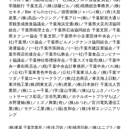
常陽銀行 千葉支店／(株)須藤ビル／(税)税務総合事務所／(株)
セキネ／Bar そらのかけら／損害保険ジャパン(株)／(有)大昌
産業／(株)高品ハウジング／千葉アロー(株)／千葉駅前大通り
景観形成推進協議会／千葉海浜交通(株)／千葉県火災共済協同
組合／千葉県税理士会／千葉県石油協同組合 千葉支部／千葉
県タクシー協会 千葉支部／千葉県中小企業団体中央会／(一
社)千葉県バス協会／千葉県ビルメンテナンス協同組合／千葉
港運協会／(一社)千葉市医師会／(一社)千葉市建設業協会／千
葉市商店街連合会／千葉市仏教会／(一社)千葉食品コンビナー
ト協議会／千葉神社祭禮保存会／千葉スズキ販売(株)／千葉中
央一番街商店会／(税)千葉中央会計事務所／千葉中央バス(株)
／(公社)千葉東青色申告会／(公社)千葉東法人会／(株)千葉マ
ツダ／千葉ロータリークラブ／(株)辻忠商店／東京海上日動／
東洋熱工業(株)関東支店／(有)虎屋／(株)日本旅行 千葉法人営
業部／(株)ニュー千葉／(学)畠山学園／(株)はなぶさ／バンケ
ットサービス彩花／古谷乳業(株)／ホテルポートプラザちば／
水野運輸(株)／ミズノ興業(有)／(株)みつわ／宮川電気通信工
業(株)／モデン工業(株)／(福)友和会／(株)冷研エンジニアリ
ング
(株)東屋 千葉営業所／(有)生乃弥／(有)植草印刷／(株)エニプラ／御