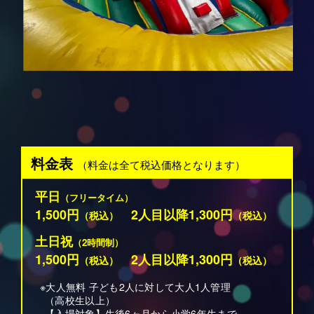
料金表
（料金は全て税込価格となります）
平日
（フリータイム）
1,500円
2人目以降1,300円
（税込）
（税込）
土日祝
（2時間制）
1,500円
2人目以降1,300円
（税込）
（税込）
※大人無料 子ども2人に対して大人1人管理
（高校生以上）
【入場対象】生後6ヶ月から小学6年生まで